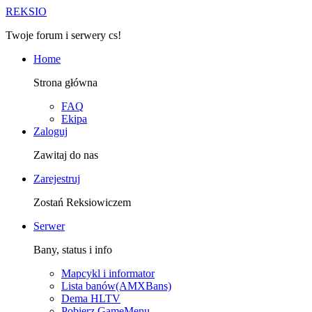
R
EKSIO
Twoje forum i serwery cs!
Home
Strona główna
FAQ
Ekipa
Zaloguj
Zawitaj do nas
Zarejestruj
Zostań Reksiowiczem
Serwer
Bany, status i info
Mapcykl i informator
Lista banów(AMXBans)
Dema HLTV
Pobierz GameMenu