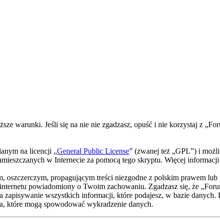
ższe warunki. Jeśli się na nie nie zgadzasz, opuść i nie korzystaj z
nym na licencji „
General Public License
” (zwanej też „GPL”) i możl
w zamieszczanych w Internecie za pomocą tego skryptu. Więcej informac
m, oszczerczym, propagującym treści niezgodne z polskim prawem lub 
internetu powiadomiony o Twoim zachowaniu. Zgadzasz się, że „Foru
a zapisywanie wszystkich informacji, które podajesz, w bazie danych.
a, które mogą spowodować wykradzenie danych.