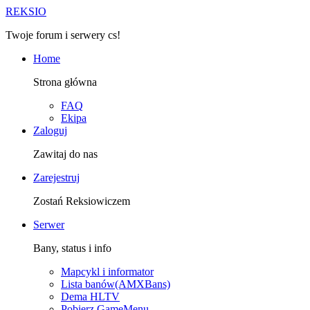
R
EKSIO
Twoje forum i serwery cs!
Home
Strona główna
FAQ
Ekipa
Zaloguj
Zawitaj do nas
Zarejestruj
Zostań Reksiowiczem
Serwer
Bany, status i info
Mapcykl i informator
Lista banów(AMXBans)
Dema HLTV
Pobierz GameMenu