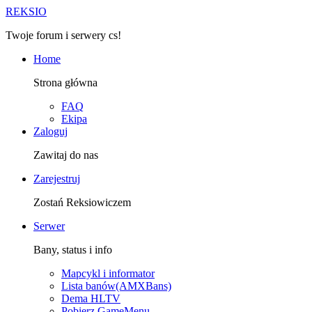
R
EKSIO
Twoje forum i serwery cs!
Home
Strona główna
FAQ
Ekipa
Zaloguj
Zawitaj do nas
Zarejestruj
Zostań Reksiowiczem
Serwer
Bany, status i info
Mapcykl i informator
Lista banów(AMXBans)
Dema HLTV
Pobierz GameMenu