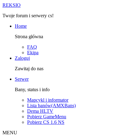
R
EKSIO
Twoje forum i serwery cs!
Home
Strona główna
FAQ
Ekipa
Zaloguj
Zawitaj do nas
Serwer
Bany, status i info
Mapcykl i informator
Lista banów(AMXBans)
Dema HLTV
Pobierz GameMenu
Pobierz CS 1.6 NS
MENU