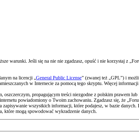
ższe warunki. Jeśli się na nie nie zgadzasz, opuść i nie korzystaj z
nym na licencji „
General Public License
” (zwanej też „GPL”) i możl
w zamieszczanych w Internecie za pomocą tego skryptu. Więcej informac
m, oszczerczym, propagującym treści niezgodne z polskim prawem lub 
internetu powiadomiony o Twoim zachowaniu. Zgadzasz się, że „Foru
a zapisywanie wszystkich informacji, które podajesz, w bazie danych.
a, które mogą spowodować wykradzenie danych.