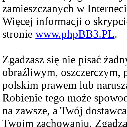
zamieszczanych w Interneci
Więcej informacji o skrypc
stronie
www.phpBB3.PL
.
Zgadzasz się nie pisać żad
obraźliwym, oszczerczym, p
polskim prawem lub narusza
Robienie tego może spowod
na zawsze, a Twój dostawc
Twoim zachowaniu. Zgadzas