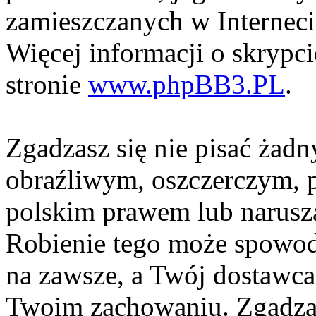
zamieszczanych w Interneci
Więcej informacji o skrypc
stronie
www.phpBB3.PL
.
Zgadzasz się nie pisać żad
obraźliwym, oszczerczym, p
polskim prawem lub narusza
Robienie tego może spowod
na zawsze, a Twój dostawc
Twoim zachowaniu. Zgadzas