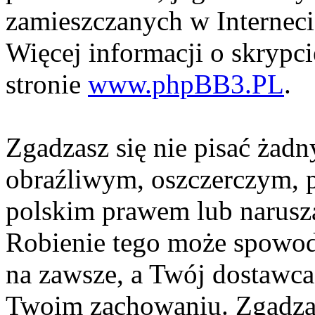
zamieszczanych w Interneci
Więcej informacji o skrypc
stronie
www.phpBB3.PL
.
Zgadzasz się nie pisać żad
obraźliwym, oszczerczym, p
polskim prawem lub narusza
Robienie tego może spowod
na zawsze, a Twój dostawc
Twoim zachowaniu. Zgadzas