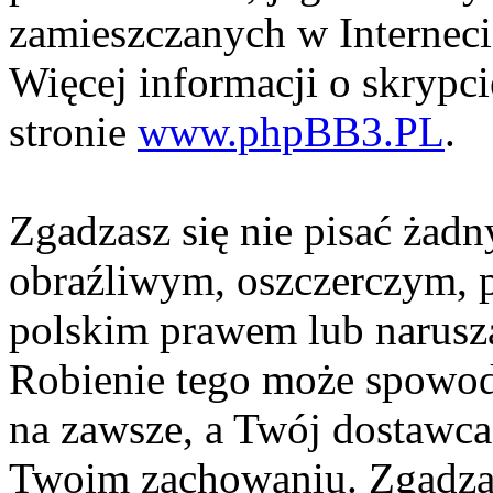
zamieszczanych w Interneci
Więcej informacji o skrypc
stronie
www.phpBB3.PL
.
Zgadzasz się nie pisać żad
obraźliwym, oszczerczym, p
polskim prawem lub narusza
Robienie tego może spowod
na zawsze, a Twój dostawc
Twoim zachowaniu. Zgadzas