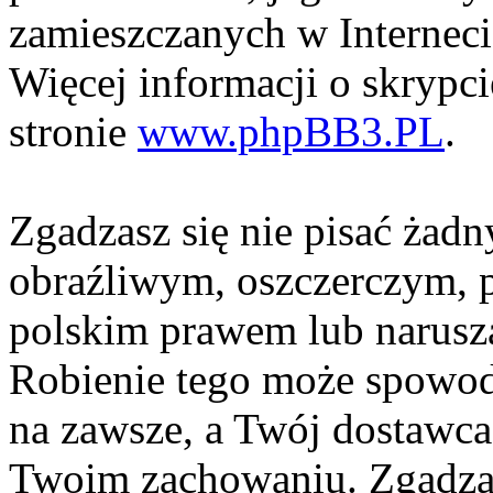
zamieszczanych w Interneci
Więcej informacji o skrypc
stronie
www.phpBB3.PL
.
Zgadzasz się nie pisać żad
obraźliwym, oszczerczym, p
polskim prawem lub narusza
Robienie tego może spowod
na zawsze, a Twój dostawc
Twoim zachowaniu. Zgadzas