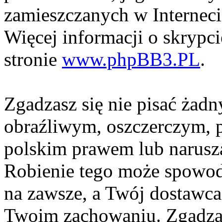
zamieszczanych w Interneci
Więcej informacji o skrypc
stronie
www.phpBB3.PL
.
Zgadzasz się nie pisać żad
obraźliwym, oszczerczym, p
polskim prawem lub narusza
Robienie tego może spowod
na zawsze, a Twój dostawc
Twoim zachowaniu. Zgadzas