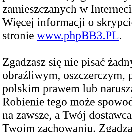
zamieszczanych w Interneci
Więcej informacji o skrypc
stronie
www.phpBB3.PL
.
Zgadzasz się nie pisać żad
obraźliwym, oszczerczym, p
polskim prawem lub narusza
Robienie tego może spowod
na zawsze, a Twój dostawc
Twoim zachowaniu. Zgadzas