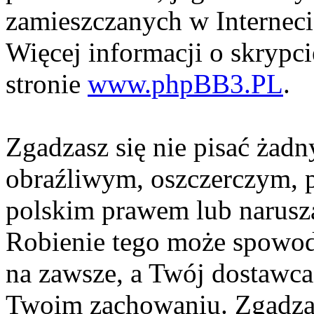
zamieszczanych w Interneci
Więcej informacji o skrypc
stronie
www.phpBB3.PL
.
Zgadzasz się nie pisać żad
obraźliwym, oszczerczym, p
polskim prawem lub narusza
Robienie tego może spowod
na zawsze, a Twój dostawc
Twoim zachowaniu. Zgadzas