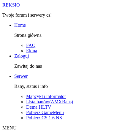
R
EKSIO
Twoje forum i serwery cs!
Home
Strona główna
FAQ
Ekipa
Zaloguj
Zawitaj do nas
Serwer
Bany, status i info
Mapcykl i informator
Lista banów(AMXBans)
Dema HLTV
Pobierz GameMenu
Pobierz CS 1.6 NS
MENU