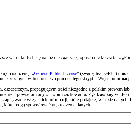
ższe warunki. Jeśli się na nie nie zgadzasz, opuść i nie korzystaj z
nym na licencji „
General Public License
” (zwanej też „GPL”) i możl
w zamieszczanych w Internecie za pomocą tego skryptu. Więcej informac
m, oszczerczym, propagującym treści niezgodne z polskim prawem lub 
internetu powiadomiony o Twoim zachowaniu. Zgadzasz się, że „Foru
a zapisywanie wszystkich informacji, które podajesz, w bazie danych.
a, które mogą spowodować wykradzenie danych.