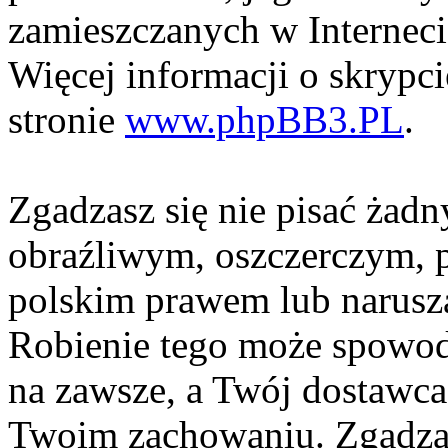
zamieszczanych w Interneci
Więcej informacji o skrypc
stronie
www.phpBB3.PL
.
Zgadzasz się nie pisać żad
obraźliwym, oszczerczym, p
polskim prawem lub narusza
Robienie tego może spowod
na zawsze, a Twój dostawc
Twoim zachowaniu. Zgadzas