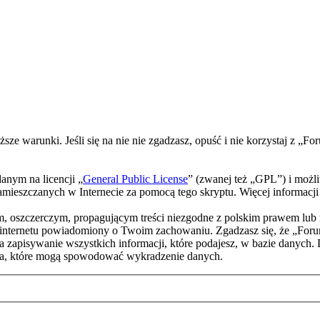
ższe warunki. Jeśli się na nie nie zgadzasz, opuść i nie korzystaj z
nym na licencji „
General Public License
” (zwanej też „GPL”) i możl
w zamieszczanych w Internecie za pomocą tego skryptu. Więcej informac
m, oszczerczym, propagującym treści niezgodne z polskim prawem lub 
internetu powiadomiony o Twoim zachowaniu. Zgadzasz się, że „Foru
a zapisywanie wszystkich informacji, które podajesz, w bazie danych.
a, które mogą spowodować wykradzenie danych.