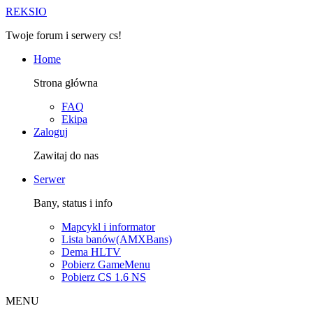
R
EKSIO
Twoje forum i serwery cs!
Home
Strona główna
FAQ
Ekipa
Zaloguj
Zawitaj do nas
Serwer
Bany, status i info
Mapcykl i informator
Lista banów(AMXBans)
Dema HLTV
Pobierz GameMenu
Pobierz CS 1.6 NS
MENU