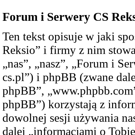
Forum i Serwery CS Reksi
Ten tekst opisuje w jaki s
Reksio” i firmy z nim stow
„nas”, „nasz”, „Forum i Ser
cs.pl”) i phpBB (zwane dal
phpBB”, „www.phpbb.com”
phpBB”) korzystają z infor
dowolnej sesji używania na
dalej „informacjami o Tobie