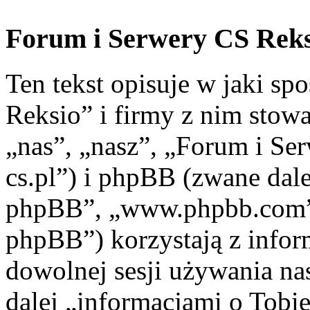
Forum i Serwery CS Reksi
Ten tekst opisuje w jaki s
Reksio” i firmy z nim stow
„nas”, „nasz”, „Forum i Ser
cs.pl”) i phpBB (zwane dal
phpBB”, „www.phpbb.com”
phpBB”) korzystają z infor
dowolnej sesji używania na
dalej „informacjami o Tobie