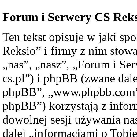
Forum i Serwery CS Reksi
Ten tekst opisuje w jaki s
Reksio” i firmy z nim stow
„nas”, „nasz”, „Forum i Ser
cs.pl”) i phpBB (zwane dal
phpBB”, „www.phpbb.com”
phpBB”) korzystają z infor
dowolnej sesji używania na
dalej „informacjami o Tobie