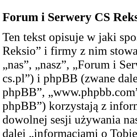
Forum i Serwery CS Reksi
Ten tekst opisuje w jaki s
Reksio” i firmy z nim stow
„nas”, „nasz”, „Forum i Ser
cs.pl”) i phpBB (zwane dal
phpBB”, „www.phpbb.com”
phpBB”) korzystają z infor
dowolnej sesji używania na
dalej „informacjami o Tobie