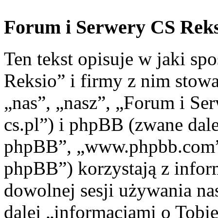
Forum i Serwery CS Reksi
Ten tekst opisuje w jaki s
Reksio” i firmy z nim stow
„nas”, „nasz”, „Forum i Ser
cs.pl”) i phpBB (zwane dal
phpBB”, „www.phpbb.com”
phpBB”) korzystają z infor
dowolnej sesji używania na
dalej „informacjami o Tobie