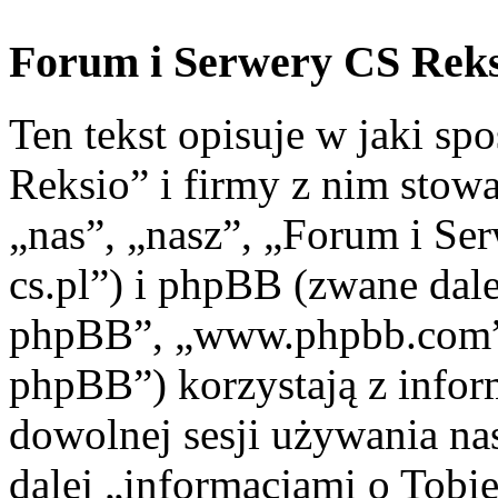
Forum i Serwery CS Reksi
Ten tekst opisuje w jaki s
Reksio” i firmy z nim stow
„nas”, „nasz”, „Forum i Ser
cs.pl”) i phpBB (zwane dal
phpBB”, „www.phpbb.com”
phpBB”) korzystają z infor
dowolnej sesji używania na
dalej „informacjami o Tobie