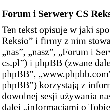
Forum i Serwery CS Reksi
Ten tekst opisuje w jaki s
Reksio” i firmy z nim stow
„nas”, „nasz”, „Forum i Ser
cs.pl”) i phpBB (zwane dal
phpBB”, „www.phpbb.com”
phpBB”) korzystają z infor
dowolnej sesji używania na
dalej „informacjami o Tobie