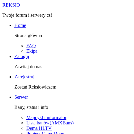
R
EKSIO
Twoje forum i serwery cs!
Home
Strona główna
FAQ
Ekipa
Zaloguj
Zawitaj do nas
Zarejestruj
Zostań Reksiowiczem
Serwer
Bany, status i info
Mapcykl i informator
Lista banów(AMXBans)
Dema HLTV
Pobierz GameMenu