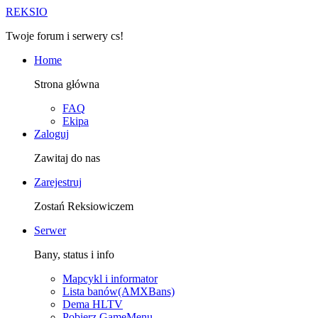
R
EKSIO
Twoje forum i serwery cs!
Home
Strona główna
FAQ
Ekipa
Zaloguj
Zawitaj do nas
Zarejestruj
Zostań Reksiowiczem
Serwer
Bany, status i info
Mapcykl i informator
Lista banów(AMXBans)
Dema HLTV
Pobierz GameMenu