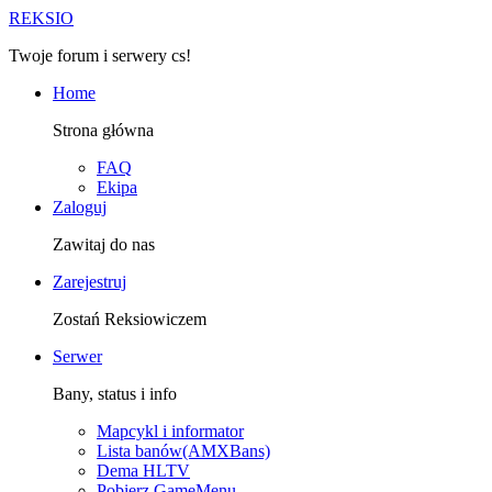
R
EKSIO
Twoje forum i serwery cs!
Home
Strona główna
FAQ
Ekipa
Zaloguj
Zawitaj do nas
Zarejestruj
Zostań Reksiowiczem
Serwer
Bany, status i info
Mapcykl i informator
Lista banów(AMXBans)
Dema HLTV
Pobierz GameMenu