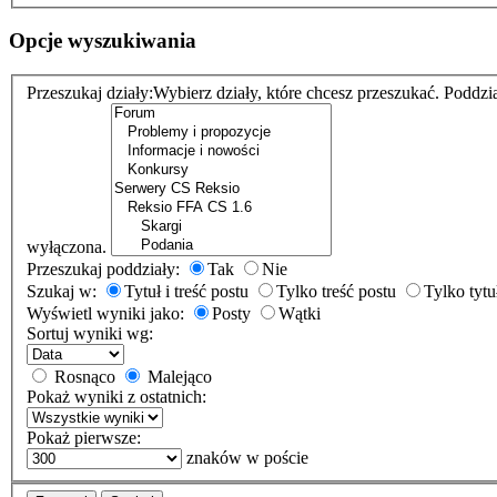
Opcje wyszukiwania
Przeszukaj działy:
Wybierz działy, które chcesz przeszukać. Poddzi
wyłączona.
Przeszukaj poddziały:
Tak
Nie
Szukaj w:
Tytuł i treść postu
Tylko treść postu
Tylko tytu
Wyświetl wyniki jako:
Posty
Wątki
Sortuj wyniki wg:
Rosnąco
Malejąco
Pokaż wyniki z ostatnich:
Pokaż pierwsze:
znaków w poście