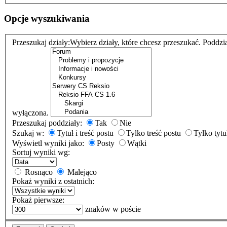
Opcje wyszukiwania
Przeszukaj działy:
Wybierz działy, które chcesz przeszukać. Poddzi
wyłączona.
Przeszukaj poddziały:
Tak
Nie
Szukaj w:
Tytuł i treść postu
Tylko treść postu
Tylko tytu
Wyświetl wyniki jako:
Posty
Wątki
Sortuj wyniki wg:
Rosnąco
Malejąco
Pokaż wyniki z ostatnich:
Pokaż pierwsze:
znaków w poście