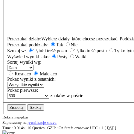
Przeszukaj działy:
Wybierz działy, które chcesz przeszukać. Poddzi
Przeszukaj poddziały:
Tak
Nie
Szukaj w:
Tytuł i treść postu
Tylko treść postu
Tylko tytu
Wyświetl wyniki jako:
Posty
Wątki
Sortuj wyniki wg:
Rosnąco
Malejąco
Pokaż wyniki z ostatnich:
Pokaż pierwsze:
znaków w poście
Zresetuj
Szukaj
Reksia napędza
Zapraszamy na
rywalizacje strava
Time : 0.014s | 10 Queries | GZIP : On
Strefa czasowa: UTC + 1 [
DST
]