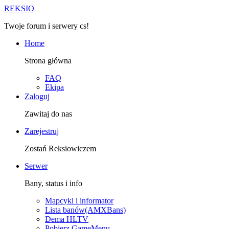
R
EKSIO
Twoje forum i serwery cs!
Home
Strona główna
FAQ
Ekipa
Zaloguj
Zawitaj do nas
Zarejestruj
Zostań Reksiowiczem
Serwer
Bany, status i info
Mapcykl i informator
Lista banów(AMXBans)
Dema HLTV
Pobierz GameMenu