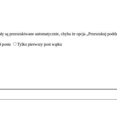
ały są przeszukiwane automatycznie, chyba że opcja „Przeszukuj poddz
ł postu
Tylko pierwszy post wątku