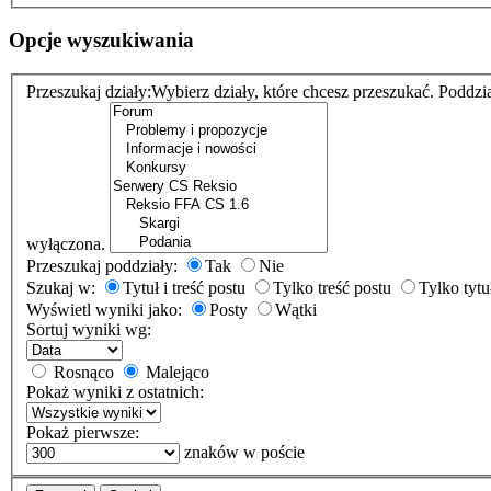
Opcje wyszukiwania
Przeszukaj działy:
Wybierz działy, które chcesz przeszukać. Poddzi
wyłączona.
Przeszukaj poddziały:
Tak
Nie
Szukaj w:
Tytuł i treść postu
Tylko treść postu
Tylko tytu
Wyświetl wyniki jako:
Posty
Wątki
Sortuj wyniki wg:
Rosnąco
Malejąco
Pokaż wyniki z ostatnich:
Pokaż pierwsze:
znaków w poście