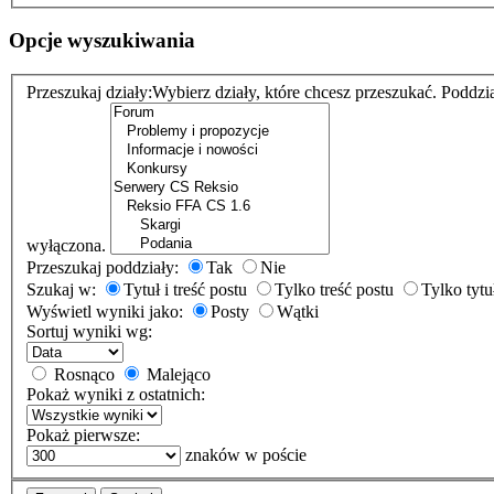
Opcje wyszukiwania
Przeszukaj działy:
Wybierz działy, które chcesz przeszukać. Poddzi
wyłączona.
Przeszukaj poddziały:
Tak
Nie
Szukaj w:
Tytuł i treść postu
Tylko treść postu
Tylko tytu
Wyświetl wyniki jako:
Posty
Wątki
Sortuj wyniki wg:
Rosnąco
Malejąco
Pokaż wyniki z ostatnich:
Pokaż pierwsze:
znaków w poście