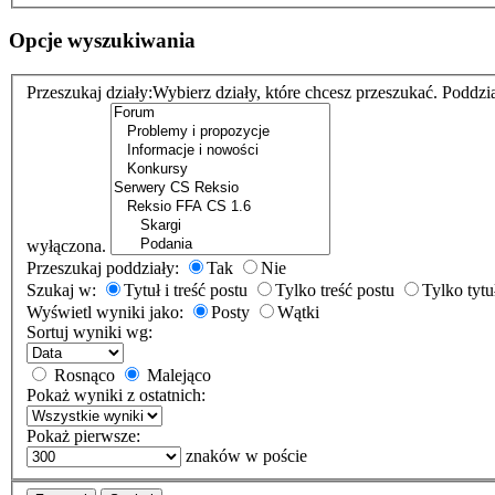
Opcje wyszukiwania
Przeszukaj działy:
Wybierz działy, które chcesz przeszukać. Poddzi
wyłączona.
Przeszukaj poddziały:
Tak
Nie
Szukaj w:
Tytuł i treść postu
Tylko treść postu
Tylko tytu
Wyświetl wyniki jako:
Posty
Wątki
Sortuj wyniki wg:
Rosnąco
Malejąco
Pokaż wyniki z ostatnich:
Pokaż pierwsze:
znaków w poście