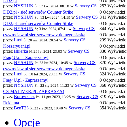
DD2.pl
0 Odpowiedzi
przez
NYSHUN
w
Serwery CS
253 Wyświetlo
Śr, 17 kwi 2024, 08:18
DD2.pl - sieć serwerów Counter Strike
0 Odpowiedzi
przez
NYSHUN
w
Serwery CS
341 Wyświetlo
So, 13 kwi 2024, 14:59
DD2.pl - sieć serwerów Counter Strike
0 Odpowiedzi
przez
NYSHUN
w
Serwery CS
344 Wyświetlo
Śr, 3 kwi 2024, 07:41
cs-wroclaw.pl siec serwerow z dolnego slaska
0 Odpowiedzi
przez
Luxi
w
Serwery CS
299 Wyświetlo
Śr, 20 mar 2024, 20:54
Koszaryuani.pl
0 Odpowiedzi
przez
Iskierka
w
Serwery CS
330 Wyświetlo
N, 25 lut 2024, 23:03
Frag4U.pl - Zapraszamy!
0 Odpowiedzi
przez
NYSHUN
w
Serwery CS
370 Wyświetlo
Pt, 23 lut 2024, 10:45
cs-wroclaw.pl siec serwerow z dolnego slaska
0 Odpowiedzi
przez
Luxi
w
Serwery CS
324 Wyświetlo
So, 10 lut 2024, 20:11
Frag4U.pl - Zapraszamy!
0 Odpowiedzi
przez
NYSHUN
w
Serwery CS
368 Wyświetlo
Pn, 22 sty 2024, 11:23
CS-MALIVER.PL ZAPRASZA!
0 Odpowiedzi
przez
Borowkacz
w
Serwery CS
319 Wyświetlo
Pn, 11 gru 2023, 13:25
Reklama
0 Odpowiedzi
przez
BenT23
w
Serwery CS
354 Wyświetlo
Śr, 23 sie 2023, 18:48
Opcje