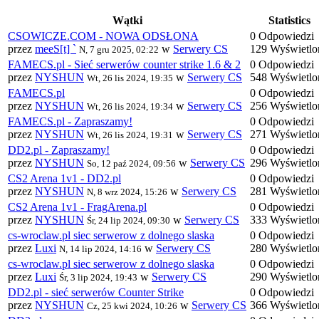
Wątki
Statistics
CSOWICZE.COM - NOWA ODSŁONA
0 Odpowiedzi
przez
meeS[t] `
w
Serwery CS
129 Wyświetlo
N, 7 gru 2025, 02:22
FAMECS.pl - Sieć serwerów counter strike 1.6 & 2
0 Odpowiedzi
przez
NYSHUN
w
Serwery CS
548 Wyświetlo
Wt, 26 lis 2024, 19:35
FAMECS.pl
0 Odpowiedzi
przez
NYSHUN
w
Serwery CS
256 Wyświetlo
Wt, 26 lis 2024, 19:34
FAMECS.pl - Zapraszamy!
0 Odpowiedzi
przez
NYSHUN
w
Serwery CS
271 Wyświetlo
Wt, 26 lis 2024, 19:31
DD2.pl - Zapraszamy!
0 Odpowiedzi
przez
NYSHUN
w
Serwery CS
296 Wyświetlo
So, 12 paź 2024, 09:56
CS2 Arena 1v1 - DD2.pl
0 Odpowiedzi
przez
NYSHUN
w
Serwery CS
281 Wyświetlo
N, 8 wrz 2024, 15:26
CS2 Arena 1v1 - FragArena.pl
0 Odpowiedzi
przez
NYSHUN
w
Serwery CS
333 Wyświetlo
Śr, 24 lip 2024, 09:30
cs-wroclaw.pl siec serwerow z dolnego slaska
0 Odpowiedzi
przez
Luxi
w
Serwery CS
280 Wyświetlo
N, 14 lip 2024, 14:16
cs-wroclaw.pl siec serwerow z dolnego slaska
0 Odpowiedzi
przez
Luxi
w
Serwery CS
290 Wyświetlo
Śr, 3 lip 2024, 19:43
DD2.pl - sieć serwerów Counter Strike
0 Odpowiedzi
przez
NYSHUN
w
Serwery CS
366 Wyświetlo
Cz, 25 kwi 2024, 10:26