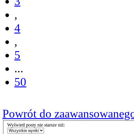
3
,
4
,
5
...
50
Powrót do zaawansowaneg
Wyświetl posty nie starsze niż: