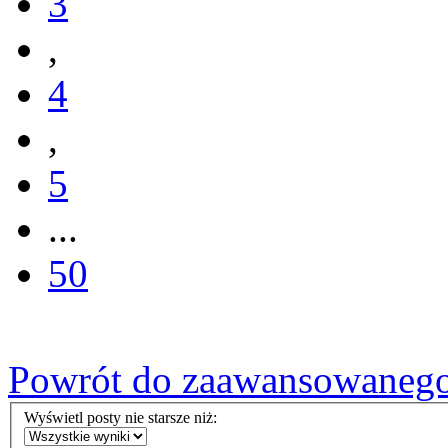
3
,
4
,
5
...
50
Powrót do zaawansowaneg
Wyświetl posty nie starsze niż: