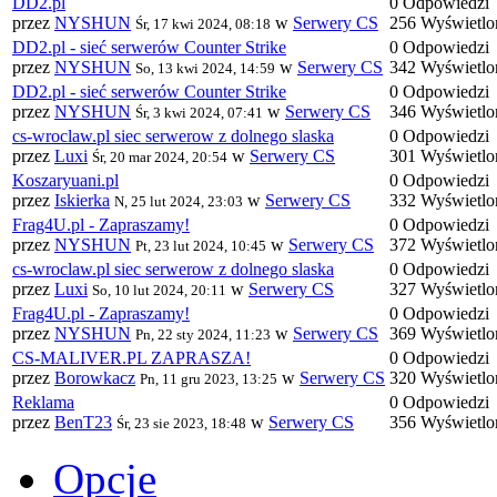
DD2.pl
0 Odpowiedzi
przez
NYSHUN
w
Serwery CS
256 Wyświetlo
Śr, 17 kwi 2024, 08:18
DD2.pl - sieć serwerów Counter Strike
0 Odpowiedzi
przez
NYSHUN
w
Serwery CS
342 Wyświetlo
So, 13 kwi 2024, 14:59
DD2.pl - sieć serwerów Counter Strike
0 Odpowiedzi
przez
NYSHUN
w
Serwery CS
346 Wyświetlo
Śr, 3 kwi 2024, 07:41
cs-wroclaw.pl siec serwerow z dolnego slaska
0 Odpowiedzi
przez
Luxi
w
Serwery CS
301 Wyświetlo
Śr, 20 mar 2024, 20:54
Koszaryuani.pl
0 Odpowiedzi
przez
Iskierka
w
Serwery CS
332 Wyświetlo
N, 25 lut 2024, 23:03
Frag4U.pl - Zapraszamy!
0 Odpowiedzi
przez
NYSHUN
w
Serwery CS
372 Wyświetlo
Pt, 23 lut 2024, 10:45
cs-wroclaw.pl siec serwerow z dolnego slaska
0 Odpowiedzi
przez
Luxi
w
Serwery CS
327 Wyświetlo
So, 10 lut 2024, 20:11
Frag4U.pl - Zapraszamy!
0 Odpowiedzi
przez
NYSHUN
w
Serwery CS
369 Wyświetlo
Pn, 22 sty 2024, 11:23
CS-MALIVER.PL ZAPRASZA!
0 Odpowiedzi
przez
Borowkacz
w
Serwery CS
320 Wyświetlo
Pn, 11 gru 2023, 13:25
Reklama
0 Odpowiedzi
przez
BenT23
w
Serwery CS
356 Wyświetlo
Śr, 23 sie 2023, 18:48
Opcje