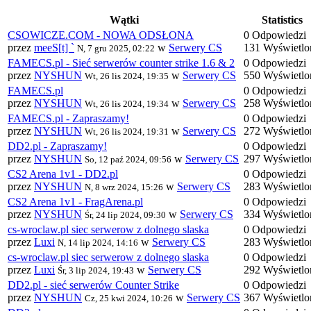
Wątki
Statistics
CSOWICZE.COM - NOWA ODSŁONA
0 Odpowiedzi
przez
meeS[t] `
w
Serwery CS
131 Wyświetlo
N, 7 gru 2025, 02:22
FAMECS.pl - Sieć serwerów counter strike 1.6 & 2
0 Odpowiedzi
przez
NYSHUN
w
Serwery CS
550 Wyświetlo
Wt, 26 lis 2024, 19:35
FAMECS.pl
0 Odpowiedzi
przez
NYSHUN
w
Serwery CS
258 Wyświetlo
Wt, 26 lis 2024, 19:34
FAMECS.pl - Zapraszamy!
0 Odpowiedzi
przez
NYSHUN
w
Serwery CS
272 Wyświetlo
Wt, 26 lis 2024, 19:31
DD2.pl - Zapraszamy!
0 Odpowiedzi
przez
NYSHUN
w
Serwery CS
297 Wyświetlo
So, 12 paź 2024, 09:56
CS2 Arena 1v1 - DD2.pl
0 Odpowiedzi
przez
NYSHUN
w
Serwery CS
283 Wyświetlo
N, 8 wrz 2024, 15:26
CS2 Arena 1v1 - FragArena.pl
0 Odpowiedzi
przez
NYSHUN
w
Serwery CS
334 Wyświetlo
Śr, 24 lip 2024, 09:30
cs-wroclaw.pl siec serwerow z dolnego slaska
0 Odpowiedzi
przez
Luxi
w
Serwery CS
283 Wyświetlo
N, 14 lip 2024, 14:16
cs-wroclaw.pl siec serwerow z dolnego slaska
0 Odpowiedzi
przez
Luxi
w
Serwery CS
292 Wyświetlo
Śr, 3 lip 2024, 19:43
DD2.pl - sieć serwerów Counter Strike
0 Odpowiedzi
przez
NYSHUN
w
Serwery CS
367 Wyświetlo
Cz, 25 kwi 2024, 10:26