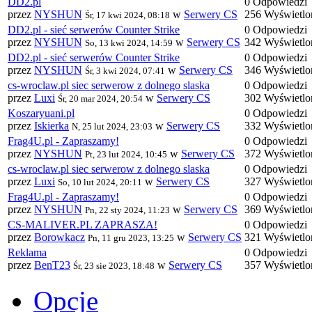
DD2.pl
0 Odpowiedzi
przez
NYSHUN
w
Serwery CS
256 Wyświetlo
Śr, 17 kwi 2024, 08:18
DD2.pl - sieć serwerów Counter Strike
0 Odpowiedzi
przez
NYSHUN
w
Serwery CS
342 Wyświetlo
So, 13 kwi 2024, 14:59
DD2.pl - sieć serwerów Counter Strike
0 Odpowiedzi
przez
NYSHUN
w
Serwery CS
346 Wyświetlo
Śr, 3 kwi 2024, 07:41
cs-wroclaw.pl siec serwerow z dolnego slaska
0 Odpowiedzi
przez
Luxi
w
Serwery CS
302 Wyświetlo
Śr, 20 mar 2024, 20:54
Koszaryuani.pl
0 Odpowiedzi
przez
Iskierka
w
Serwery CS
332 Wyświetlo
N, 25 lut 2024, 23:03
Frag4U.pl - Zapraszamy!
0 Odpowiedzi
przez
NYSHUN
w
Serwery CS
372 Wyświetlo
Pt, 23 lut 2024, 10:45
cs-wroclaw.pl siec serwerow z dolnego slaska
0 Odpowiedzi
przez
Luxi
w
Serwery CS
327 Wyświetlo
So, 10 lut 2024, 20:11
Frag4U.pl - Zapraszamy!
0 Odpowiedzi
przez
NYSHUN
w
Serwery CS
369 Wyświetlo
Pn, 22 sty 2024, 11:23
CS-MALIVER.PL ZAPRASZA!
0 Odpowiedzi
przez
Borowkacz
w
Serwery CS
321 Wyświetlo
Pn, 11 gru 2023, 13:25
Reklama
0 Odpowiedzi
przez
BenT23
w
Serwery CS
357 Wyświetlo
Śr, 23 sie 2023, 18:48
Opcje