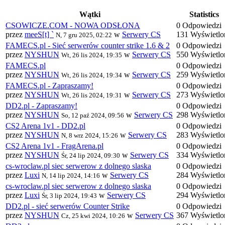
Wątki
Statistics
CSOWICZE.COM - NOWA ODSŁONA
0 Odpowiedzi
przez
meeS[t] `
w
Serwery CS
131 Wyświetlo
N, 7 gru 2025, 02:22
FAMECS.pl - Sieć serwerów counter strike 1.6 & 2
0 Odpowiedzi
przez
NYSHUN
w
Serwery CS
550 Wyświetlo
Wt, 26 lis 2024, 19:35
FAMECS.pl
0 Odpowiedzi
przez
NYSHUN
w
Serwery CS
259 Wyświetlo
Wt, 26 lis 2024, 19:34
FAMECS.pl - Zapraszamy!
0 Odpowiedzi
przez
NYSHUN
w
Serwery CS
273 Wyświetlo
Wt, 26 lis 2024, 19:31
DD2.pl - Zapraszamy!
0 Odpowiedzi
przez
NYSHUN
w
Serwery CS
298 Wyświetlo
So, 12 paź 2024, 09:56
CS2 Arena 1v1 - DD2.pl
0 Odpowiedzi
przez
NYSHUN
w
Serwery CS
283 Wyświetlo
N, 8 wrz 2024, 15:26
CS2 Arena 1v1 - FragArena.pl
0 Odpowiedzi
przez
NYSHUN
w
Serwery CS
334 Wyświetlo
Śr, 24 lip 2024, 09:30
cs-wroclaw.pl siec serwerow z dolnego slaska
0 Odpowiedzi
przez
Luxi
w
Serwery CS
284 Wyświetlo
N, 14 lip 2024, 14:16
cs-wroclaw.pl siec serwerow z dolnego slaska
0 Odpowiedzi
przez
Luxi
w
Serwery CS
294 Wyświetlo
Śr, 3 lip 2024, 19:43
DD2.pl - sieć serwerów Counter Strike
0 Odpowiedzi
przez
NYSHUN
w
Serwery CS
367 Wyświetlo
Cz, 25 kwi 2024, 10:26