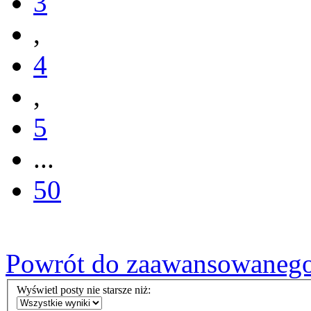
3
,
4
,
5
...
50
Powrót do zaawansowaneg
Wyświetl posty nie starsze niż: