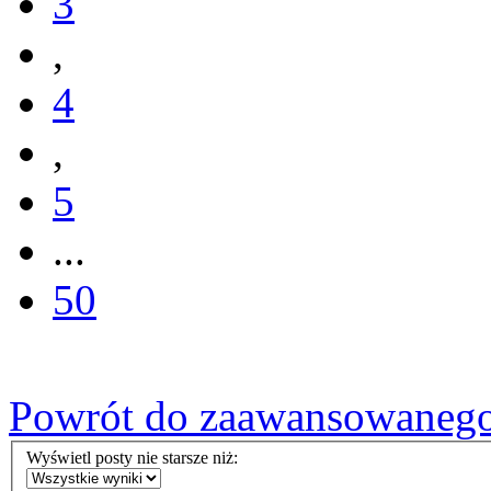
3
,
4
,
5
...
50
Powrót do zaawansowaneg
Wyświetl posty nie starsze niż: