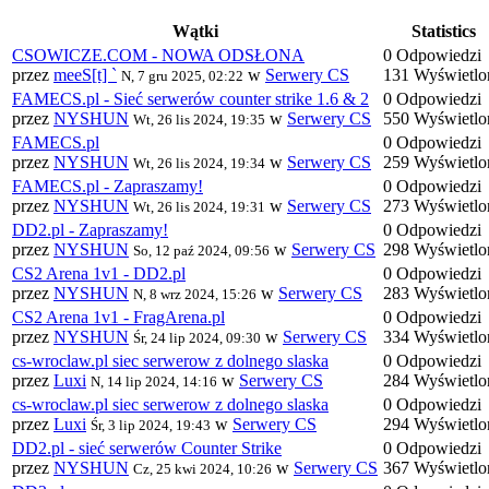
Wątki
Statistics
CSOWICZE.COM - NOWA ODSŁONA
0 Odpowiedzi
przez
meeS[t] `
w
Serwery CS
131 Wyświetlo
N, 7 gru 2025, 02:22
FAMECS.pl - Sieć serwerów counter strike 1.6 & 2
0 Odpowiedzi
przez
NYSHUN
w
Serwery CS
550 Wyświetlo
Wt, 26 lis 2024, 19:35
FAMECS.pl
0 Odpowiedzi
przez
NYSHUN
w
Serwery CS
259 Wyświetlo
Wt, 26 lis 2024, 19:34
FAMECS.pl - Zapraszamy!
0 Odpowiedzi
przez
NYSHUN
w
Serwery CS
273 Wyświetlo
Wt, 26 lis 2024, 19:31
DD2.pl - Zapraszamy!
0 Odpowiedzi
przez
NYSHUN
w
Serwery CS
298 Wyświetlo
So, 12 paź 2024, 09:56
CS2 Arena 1v1 - DD2.pl
0 Odpowiedzi
przez
NYSHUN
w
Serwery CS
283 Wyświetlo
N, 8 wrz 2024, 15:26
CS2 Arena 1v1 - FragArena.pl
0 Odpowiedzi
przez
NYSHUN
w
Serwery CS
334 Wyświetlo
Śr, 24 lip 2024, 09:30
cs-wroclaw.pl siec serwerow z dolnego slaska
0 Odpowiedzi
przez
Luxi
w
Serwery CS
284 Wyświetlo
N, 14 lip 2024, 14:16
cs-wroclaw.pl siec serwerow z dolnego slaska
0 Odpowiedzi
przez
Luxi
w
Serwery CS
294 Wyświetlo
Śr, 3 lip 2024, 19:43
DD2.pl - sieć serwerów Counter Strike
0 Odpowiedzi
przez
NYSHUN
w
Serwery CS
367 Wyświetlo
Cz, 25 kwi 2024, 10:26