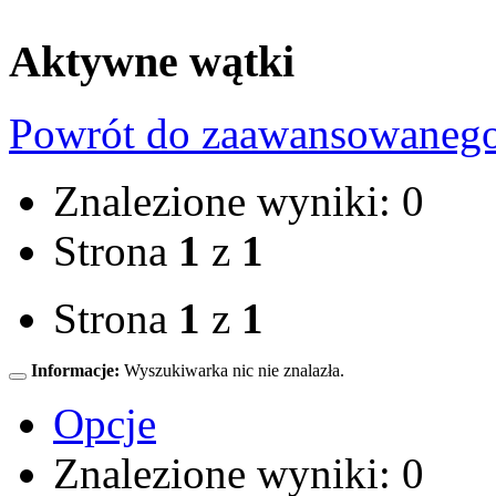
Aktywne wątki
Powrót do zaawansowaneg
Znalezione wyniki: 0
Strona
1
z
1
Strona
1
z
1
Informacje:
Wyszukiwarka nic nie znalazła.
Opcje
Znalezione wyniki: 0