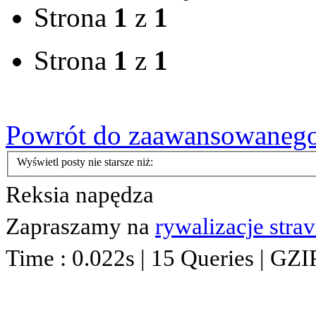
Strona
1
z
1
Strona
1
z
1
Powrót do zaawansowaneg
Wyświetl posty nie starsze niż:
Reksia napędza
Zapraszamy na
rywalizacje stra
Time : 0.022s | 15 Queries | GZI