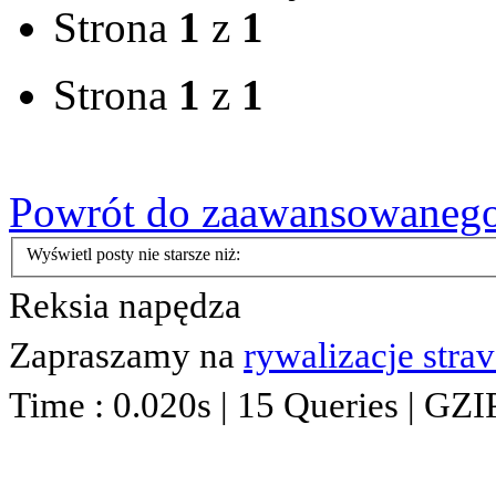
Strona
1
z
1
Strona
1
z
1
Powrót do zaawansowaneg
Wyświetl posty nie starsze niż:
Reksia napędza
Zapraszamy na
rywalizacje stra
Time : 0.020s | 15 Queries | GZI