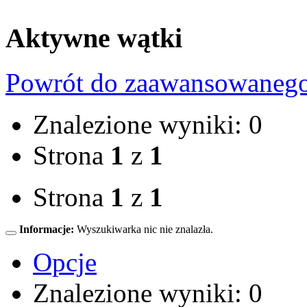
Aktywne wątki
Powrót do zaawansowaneg
Znalezione wyniki: 0
Strona
1
z
1
Strona
1
z
1
Informacje:
Wyszukiwarka nic nie znalazła.
Opcje
Znalezione wyniki: 0