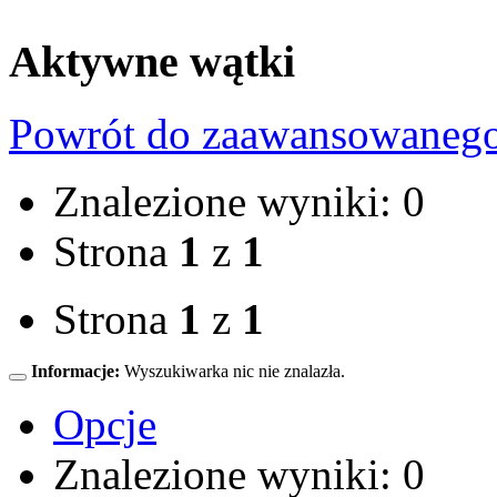
Aktywne wątki
Powrót do zaawansowaneg
Znalezione wyniki: 0
Strona
1
z
1
Strona
1
z
1
Informacje:
Wyszukiwarka nic nie znalazła.
Opcje
Znalezione wyniki: 0