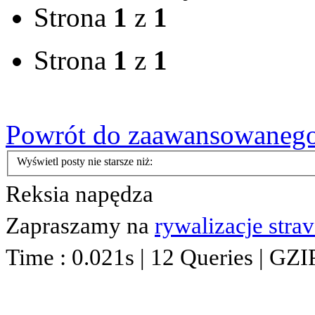
Strona
1
z
1
Strona
1
z
1
Powrót do zaawansowaneg
Wyświetl posty nie starsze niż:
Reksia napędza
Zapraszamy na
rywalizacje stra
Time : 0.021s | 12 Queries | GZI