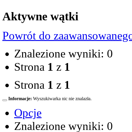
Aktywne wątki
Powrót do zaawansowaneg
Znalezione wyniki: 0
Strona
1
z
1
Strona
1
z
1
Informacje:
Wyszukiwarka nic nie znalazła.
Opcje
Znalezione wyniki: 0