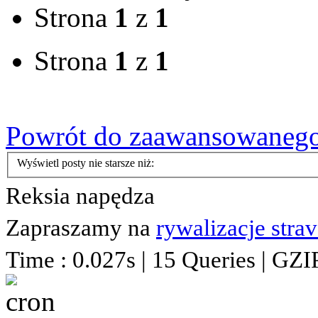
Strona
1
z
1
Strona
1
z
1
Powrót do zaawansowaneg
Wyświetl posty nie starsze niż:
Reksia napędza
Zapraszamy na
rywalizacje stra
Time : 0.027s | 15 Queries | GZI