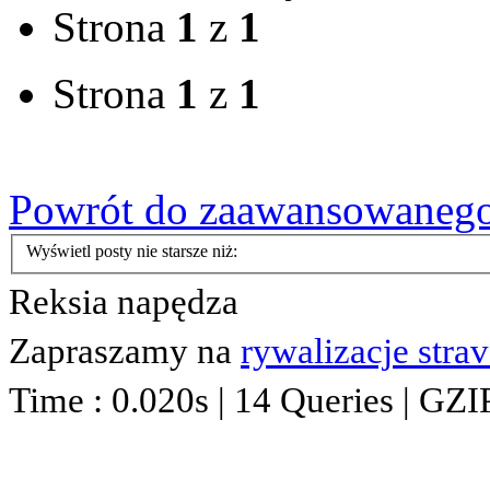
Strona
1
z
1
Strona
1
z
1
Powrót do zaawansowaneg
Wyświetl posty nie starsze niż:
Reksia napędza
Zapraszamy na
rywalizacje stra
Time : 0.020s | 14 Queries | GZI