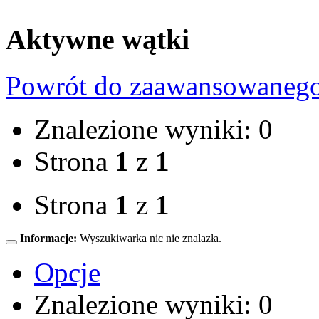
Aktywne wątki
Powrót do zaawansowaneg
Znalezione wyniki: 0
Strona
1
z
1
Strona
1
z
1
Informacje:
Wyszukiwarka nic nie znalazła.
Opcje
Znalezione wyniki: 0