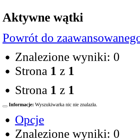
Aktywne wątki
Powrót do zaawansowaneg
Znalezione wyniki: 0
Strona
1
z
1
Strona
1
z
1
Informacje:
Wyszukiwarka nic nie znalazła.
Opcje
Znalezione wyniki: 0