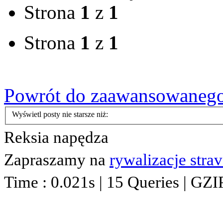
Strona
1
z
1
Strona
1
z
1
Powrót do zaawansowaneg
Wyświetl posty nie starsze niż:
Reksia napędza
Zapraszamy na
rywalizacje stra
Time : 0.021s | 15 Queries | GZI