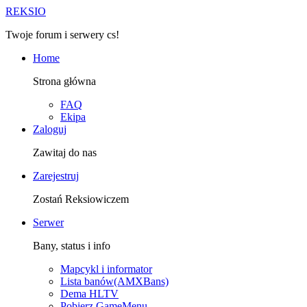
R
EKSIO
Twoje forum i serwery cs!
Home
Strona główna
FAQ
Ekipa
Zaloguj
Zawitaj do nas
Zarejestruj
Zostań Reksiowiczem
Serwer
Bany, status i info
Mapcykl i informator
Lista banów(AMXBans)
Dema HLTV
Pobierz GameMenu