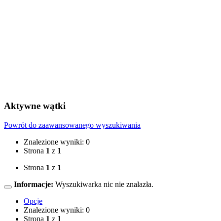
Aktywne wątki
Powrót do zaawansowanego wyszukiwania
Znalezione wyniki: 0
Strona
1
z
1
Strona
1
z
1
Informacje:
Wyszukiwarka nic nie znalazła.
Opcje
Znalezione wyniki: 0
Strona
1
z
1