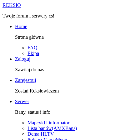
R
EKSIO
Twoje forum i serwery cs!
Home
Strona główna
FAQ
Ekipa
Zaloguj
Zawitaj do nas
Zarejestruj
Zostań Reksiowiczem
Serwer
Bany, status i info
Mapcykl i informator
Lista banów(AMXBans)
Dema HLTV
Pobierz GameMenu