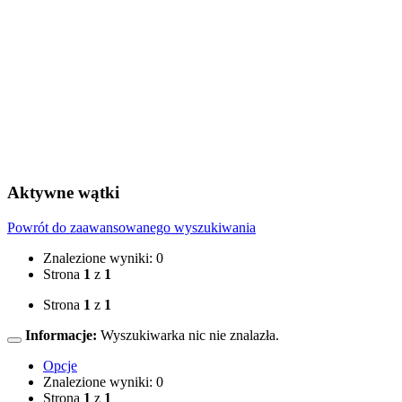
Aktywne wątki
Powrót do zaawansowanego wyszukiwania
Znalezione wyniki: 0
Strona
1
z
1
Strona
1
z
1
Informacje:
Wyszukiwarka nic nie znalazła.
Opcje
Znalezione wyniki: 0
Strona
1
z
1