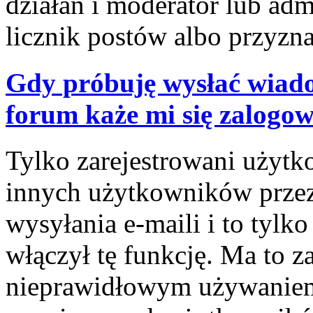
działań i moderator lub adm
licznik postów albo przyzna
Gdy próbuję wysłać wiado
forum każe mi się zalogo
Tylko zarejestrowani użyt
innych użytkowników prze
wysyłania e-maili i to tylko
włączył tę funkcję. Ma to z
nieprawidłowym używaniem 