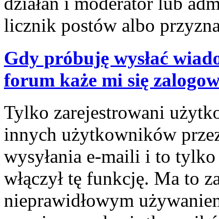
działań i moderator lub adm
licznik postów albo przyzna
Gdy próbuję wysłać wiado
forum każe mi się zalogo
Tylko zarejestrowani użyt
innych użytkowników prze
wysyłania e-maili i to tylko
włączył tę funkcję. Ma to z
nieprawidłowym używaniem 