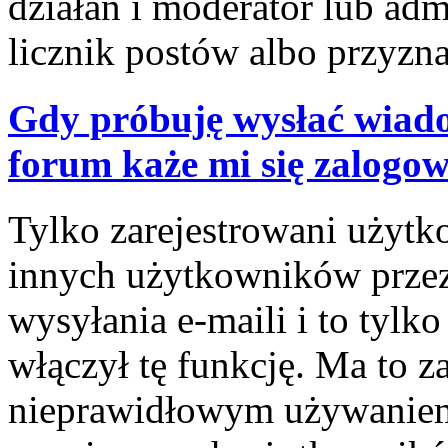
działań i moderator lub adm
licznik postów albo przyzna
Gdy próbuję wysłać wiado
forum każe mi się zalogo
Tylko zarejestrowani użyt
innych użytkowników prze
wysyłania e-maili i to tylko
włączył tę funkcję. Ma to z
nieprawidłowym używaniem 