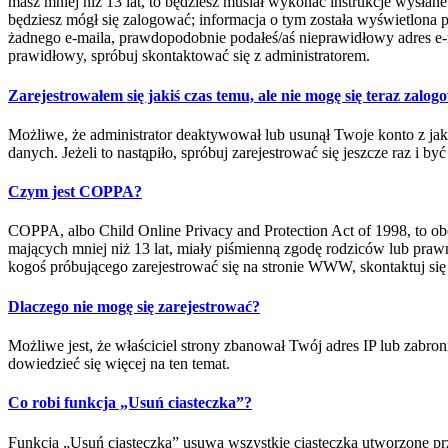
masz mniej niż 13 lat, to będziesz musiał wykonać instrukcje wysłan
będziesz mógł się zalogować; informacja o tym została wyświetlona pod
żadnego e-maila, prawdopodobnie podałeś/aś nieprawidłowy adres e-mai
prawidłowy, spróbuj skontaktować się z administratorem.
Zarejestrowałem się jakiś czas temu, ale nie mogę się teraz zalog
Możliwe, że administrator deaktywował lub usunął Twoje konto z jak
danych. Jeżeli to nastąpiło, spróbuj zarejestrować się jeszcze raz i 
Czym jest COPPA?
COPPA, albo Child Online Privacy and Protection Act of 1998, to o
mających mniej niż 13 lat, miały piśmienną zgodę rodziców lub prawn
kogoś próbującego zarejestrować się na stronie WWW, skontaktuj się
Dlaczego nie mogę się zarejestrować?
Możliwe jest, że właściciel strony zbanował Twój adres IP lub zabron
dowiedzieć się więcej na ten temat.
Co robi funkcja „Usuń ciasteczka”?
Funkcja „Usuń ciasteczka” usuwa wszystkie ciasteczka utworzone prz