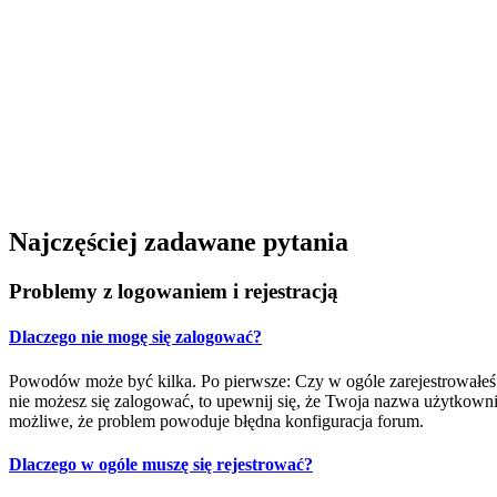
Najczęściej zadawane pytania
Problemy z logowaniem i rejestracją
Dlaczego nie mogę się zalogować?
Powodów może być kilka. Po pierwsze: Czy w ogóle zarejestrowałeś się
nie możesz się zalogować, to upewnij się, że Twoja nazwa użytkownika
możliwe, że problem powoduje błędna konfiguracja forum.
Dlaczego w ogóle muszę się rejestrować?