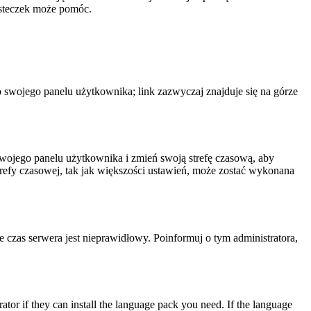
iasteczek może pomóc.
o swojego panelu użytkownika; link zazwyczaj znajduje się na górze
o swojego panelu użytkownika i zmień swoją strefę czasową, aby
efy czasowej, tak jak większości ustawień, może zostać wykonana
że czas serwera jest nieprawidłowy. Poinformuj o tym administratora,
ator if they can install the language pack you need. If the language