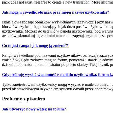
pack does not exist, feel free to create a new translation. More infor
Jak mogę wyświetlić obrazek przy mojej nazwie użytkownika?
Istnieją dwa rodzaje obrazków wyświetlanych (zazwyczaj) przy nazw
bloczków czy kropek, pokazujących jak dużo postów użytkownik napisa
użytkownika. Możesz go ustawić w panelu użytkownika, pod warunkie
avatarów, skontaktuj się z administratorem i zapytaj, czym to jest s
Co to jest ranga i jak mogę ją zmienić?
Rangi, wyświetlane pod nazwami użytkowników, oznaczają zazwyczaj il
zmienić wyglądu żadnych rang na forum, ponieważ ustawia je administ
działań i moderator lub administrator po prostu obniży Twój licznik p
Gdy próbuję wysłać wiadomość e-mail do użytkownika, forum ka
Tylko zarejestrowani użytkownicy mogą wysyłać e-maile do innych uż
przed nieprawidłowym używaniem systemu e-maili przez anonimow
Problemy z pisaniem
Jak utworzyć nowy wątek na forum?