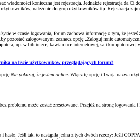
isać wiadomości konieczna jest rejestracja. Jednakże rejestracja da Ci
użytkowników, należenie do grup użytkowników itp. Rejestracja zajmuj
izycie
w czasie logowania, forum zachowa informację o tym, że jesteś 
Aby pozostać zalogowanym, zaznacz opcję „Zaloguj mnie automatycznie
tera, np. w bibliotece, kawiarence internetowej, sali komputerowej w szk
nika na liście użytkowników przeglądających forum?
opcję
Nie pokazuj, że jestem online
. Włącz tę opcję i Twoja nazwa uży
ez problemu może zostać zresetowane. Przejdź na stronę logowania i k
asło. Jeśli tak, to nastąpiła jedna z tych dwóch rzeczy: Jeśli COPPA j