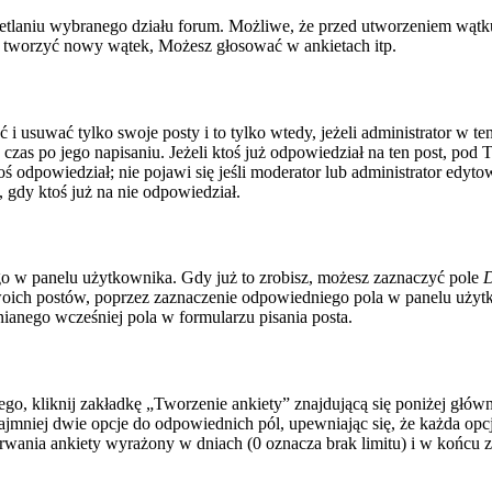
tlaniu wybranego działu forum. Możliwe, że przed utworzeniem wątku
z tworzyć nowy wątek, Możesz głosować w ankietach itp.
ć i usuwać tylko swoje posty i to tylko wtedy, jeżeli administrator w 
zas po jego napisaniu. Jeżeli ktoś już odpowiedział na ten post, pod 
i ktoś odpowiedział; nie pojawi się jeśli moderator lub administrator ed
gdy ktoś już na nie odpowiedział.
o w panelu użytkownika. Gdy już to zrobisz, możesz zaznaczyć pole
D
ich postów, poprzez zaznaczenie odpowiedniego pola w panelu użytko
anego wcześniej pola w formularzu pisania posta.
o, kliknij zakładkę „Tworzenie ankiety” znajdującą się poniżej główneg
jmniej dwie opcje do odpowiednich pól, upewniając się, że każda opcj
s trwania ankiety wyrażony w dniach (0 oznacza brak limitu) i w końc