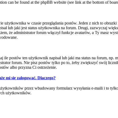
mation can be found at the phpBB website (see link at the bottom of boar
ie użytkownika w czasie przeglądania postów. Jeden z nich to obrazk
ł lub jaki jest status użytkownika na forum. Drugi, zazwyczaj większy
m, że administrator forum włączył funkcje avatarów, a Ty masz wysta
powodowane.
e postów ten użytkownik napisał lub jaki ma status na forum, np. mod
rator forum. Nie pisz postów tylko po to, żeby zwiększyć swój licznik
ostów albo przyzna Ci ostrzeżenie.
że mi się zalogować. Dlaczego?
ytkowników przez wbudowany formularz wysyłania e-maili i to tylko wt
ych użytkowników.