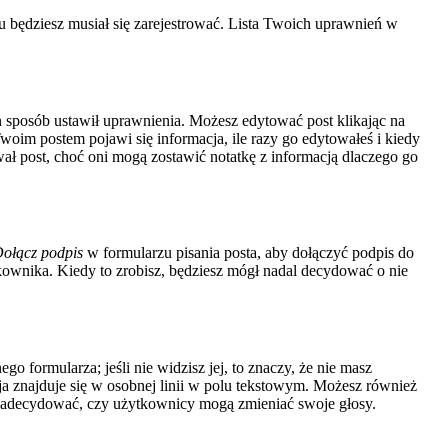
 będziesz musiał się zarejestrować. Lista Twoich uprawnień w
ten sposób ustawił uprawnienia. Możesz edytować post klikając na
Twoim postem pojawi się informacja, ile razy go edytowałeś i kiedy
ytował post, choć oni mogą zostawić notatkę z informacją dlaczego go
ołącz podpis
w formularzu pisania posta, aby dołączyć podpis do
wnika. Kiedy to zrobisz, będziesz mógł nadal decydować o nie
o formularza; jeśli nie widzisz jej, to znaczy, że nie masz
a znajduje się w osobnej linii w polu tekstowym. Możesz również
u zadecydować, czy użytkownicy mogą zmieniać swoje głosy.