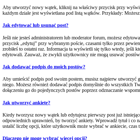
Aby utworzyć nowy wątek, kliknij na właściwy przycisk przy wyświe
każdym dziale jest wyświetlana pod listą wątków. Przykłady: Możes
Jak edytować lub usunąć post?
Jeśli nie jesteś administratorem lub moderator forum, możesz edytowa
przycisk „edytuj” przy wybranym poście, czasami tylko przez pewien c
zrobiłeś to ostatni raz. Informacja ta wyświetli się tylko wtedy, jeśl
edytowali. Zauważ, że zwykli użytkownicy nie mogą usuwać postów, 
Jak dodawać podpis do moich postów?
Aby umieścić podpis pod swoim postem, musisz najpierw utworzyć g
niego. Możesz również dodawać podpis domyślnie do wszystkich Two
dołączeniu go do pojedynczych postów poprzez odznaczanie wspomni
Jak utworzyć ankietę?
Kiedy tworzysz nowy wątek lub edytujesz pierwszy post już istniejąceg
odpowiednich uprawnień, by tworzyć ankiety. Wprowadź tytuł i co na
ustalić liczbę opcji, które użytkownik może wybrać w ankiecie, cza
Dlaczego nie mogę wybrać więcej opcji?