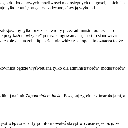
 dostęp do dodatkowych możliwości niedostępnych dla gości, takich jak
e tylko chwilę, więc jest zalecane, abyś ją wykonał.
zalogowany tylko przez ustawiony przez administratora czas. To
 przy każdej wizycie” podczas logowania się. Jest to stanowczo
ole / na uczelni itp. Jeżeli nie widzisz tej opcji, to oznacza to, że
tkownika będzie wyświetlana tylko dla administratorów, moderatorów
liknij na link
Zapomniałem hasła
. Postępuj zgodnie z instrukcjami, a
est włączone, a Ty poinformowałeś skrypt w czasie rejestracji, że