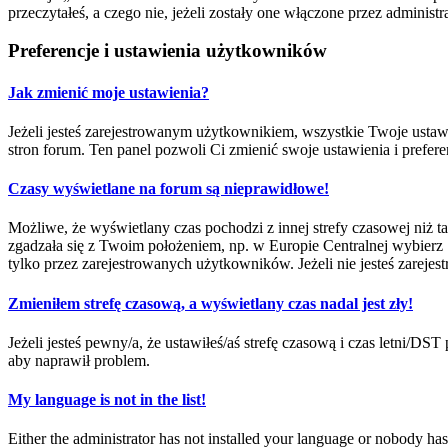
przeczytałeś, a czego nie, jeżeli zostały one włączone przez adminis
Preferencje i ustawienia użytkowników
Jak zmienić moje ustawienia?
Jeżeli jesteś zarejestrowanym użytkownikiem, wszystkie Twoje ustaw
stron forum. Ten panel pozwoli Ci zmienić swoje ustawienia i prefere
Czasy wyświetlane na forum są nieprawidłowe!
Możliwe, że wyświetlany czas pochodzi z innej strefy czasowej niż ta
zgadzała się z Twoim położeniem, np. w Europie Centralnej wybierz
tylko przez zarejestrowanych użytkowników. Jeżeli nie jesteś zarejest
Zmieniłem strefę czasową, a wyświetlany czas nadal jest zły!
Jeżeli jesteś pewny/a, że ustawiłeś/aś strefę czasową i czas letni/DS
aby naprawił problem.
My language is not in the list!
Either the administrator has not installed your language or nobody has