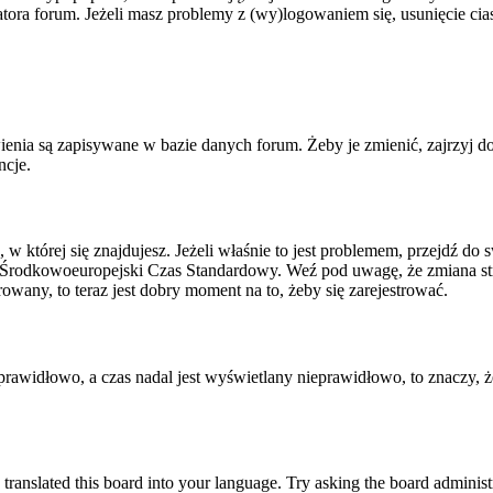
tratora forum. Jeżeli masz problemy z (wy)logowaniem się, usunięcie c
ienia są zapisywane w bazie danych forum. Żeby je zmienić, zajrzyj d
ncje.
, w której się znajdujesz. Jeżeli właśnie to jest problemem, przejdź d
 Środkowoeuropejski Czas Standardowy. Weź pod uwagę, że zmiana str
rowany, to teraz jest dobry moment na to, żeby się zarejestrować.
T prawidłowo, a czas nadal jest wyświetlany nieprawidłowo, to znaczy, 
 translated this board into your language. Try asking the board administr