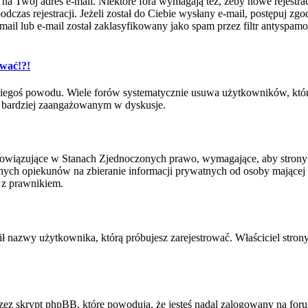
e na Twój adres e-mail. Niektóre fora wymagają też, żeby nowe rejestr
czas rejestracji. Jeżeli został do Ciebie wysłany e-mail, postępuj zgo
l lub e-mail został zaklasyfikowany jako spam przez filtr antyspamowy
ować!?!
iegoś powodu. Wiele forów systematycznie usuwa użytkowników, którzy
być bardziej zaangażowanym w dyskusje.
bowiązujące w Stanach Zjednoczonych prawo, wymagające, aby strony i
ych opiekunów na zbieranie informacji prywatnych od osoby mającej mni
 z prawnikiem.
ił nazwy użytkownika, którą próbujesz zarejestrować. Właściciel strony
ez skrypt phpBB, które powodują, że jesteś nadal zalogowany na forum