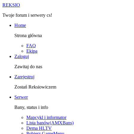
R
EKSIO
Twoje forum i serwery cs!
Home
Strona główna
FAQ
Ekipa
Zaloguj
Zawitaj do nas
Zarejestruj
Zostań Reksiowiczem
Serwer
Bany, status i info
Mapcykl i informator
Lista banów(AMXBans)
Dema HLTV
Pobierz GameMenu