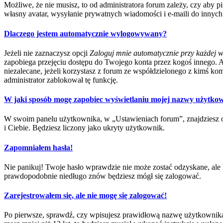
Możliwe, że nie musisz, to od administratora forum zależy, czy aby p
własny avatar, wysyłanie prywatnych wiadomości i e-maili do innych 
Dlaczego jestem automatycznie wylogowywany?
Jeżeli nie zaznaczysz opcji
Zaloguj mnie automatycznie przy każdej w
zapobiega przejęciu dostępu do Twojego konta przez kogoś innego. 
niezalecane, jeżeli korzystasz z forum ze współdzielonego z kimś kompu
administrator zablokował tę funkcję.
W jaki sposób mogę zapobiec wyświetlaniu mojej nazwy użytkow
W swoim panelu użytkownika, w „Ustawieniach forum”, znajdziesz 
i Ciebie. Będziesz liczony jako ukryty użytkownik.
Zapomniałem hasła!
Nie panikuj! Twoje hasło wprawdzie nie może zostać odzyskane, ale b
prawdopodobnie niedługo znów będziesz mógł się zalogować.
Zarejestrowałem się, ale nie mogę się zalogować!
Po pierwsze, sprawdź, czy wpisujesz prawidłową nazwę użytkownika i h