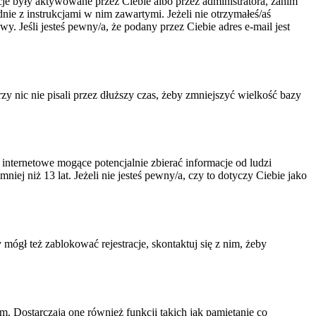
acje były aktywowane przez Ciebie albo przez administratora, zanim
dnie z instrukcjami w nim zawartymi. Jeżeli nie otrzymałeś/aś
. Jeśli jesteś pewny/a, że podany przez Ciebie adres e-mail jest
 nic nie pisali przez dłuższy czas, żeby zmniejszyć wielkość bazy
nternetowe mogące potencjalnie zbierać informacje od ludzi
ej niż 13 lat. Jeżeli nie jesteś pewny/a, czy to dotyczy Ciebie jako
 mógł też zablokować rejestracje, skontaktuj się z nim, żeby
. Dostarczają one również funkcji takich jak pamiętanie co