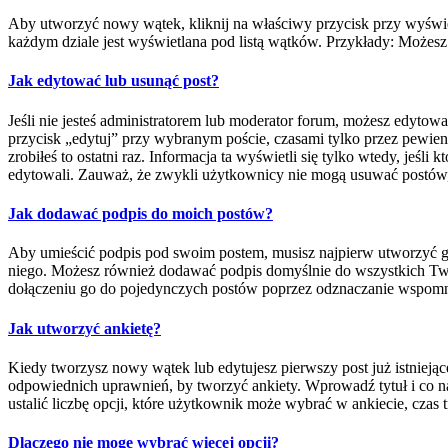
Aby utworzyć nowy wątek, kliknij na właściwy przycisk przy wyświe
każdym dziale jest wyświetlana pod listą wątków. Przykłady: Możes
Jak edytować lub usunąć post?
Jeśli nie jesteś administratorem lub moderator forum, możesz edytowa
przycisk „edytuj” przy wybranym poście, czasami tylko przez pewien c
zrobiłeś to ostatni raz. Informacja ta wyświetli się tylko wtedy, jeśl
edytowali. Zauważ, że zwykli użytkownicy nie mogą usuwać postów, 
Jak dodawać podpis do moich postów?
Aby umieścić podpis pod swoim postem, musisz najpierw utworzyć g
niego. Możesz również dodawać podpis domyślnie do wszystkich Two
dołączeniu go do pojedynczych postów poprzez odznaczanie wspomni
Jak utworzyć ankietę?
Kiedy tworzysz nowy wątek lub edytujesz pierwszy post już istniejąceg
odpowiednich uprawnień, by tworzyć ankiety. Wprowadź tytuł i co na
ustalić liczbę opcji, które użytkownik może wybrać w ankiecie, cza
Dlaczego nie mogę wybrać więcej opcji?