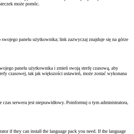
iasteczek może pomóc.
o swojego panelu użytkownika; link zazwyczaj znajduje się na górze
o swojego panelu użytkownika i zmień swoją strefę czasową, aby
efy czasowej, tak jak większości ustawień, może zostać wykonana
że czas serwera jest nieprawidłowy. Poinformuj o tym administratora,
ator if they can install the language pack you need. If the language