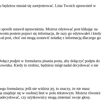
 będziesz musiał się zarejestrować. Lista Twoich uprawnień w
ten sposób ustawił uprawnienia. Możesz edytować post klikając na
Twoim postem pojawi się informacja, ile razy go edytowałeś i kiedy
ytował post, choć oni mogą zostawić notatkę z informacją dlaczego go
ołącz podpis
w formularzu pisania posta, aby dołączyć podpis do
wnika. Kiedy to zrobisz, będziesz mógł nadal decydować o nie
o formularza; jeśli nie widzisz jej, to znaczy, że nie masz
a znajduje się w osobnej linii w polu tekstowym. Możesz również
u zadecydować, czy użytkownicy mogą zmieniać swoje głosy.