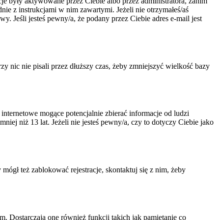
acje były aktywowane przez Ciebie albo przez administratora, zanim
dnie z instrukcjami w nim zawartymi. Jeżeli nie otrzymałeś/aś
. Jeśli jesteś pewny/a, że podany przez Ciebie adres e-mail jest
 nic nie pisali przez dłuższy czas, żeby zmniejszyć wielkość bazy
nternetowe mogące potencjalnie zbierać informacje od ludzi
ej niż 13 lat. Jeżeli nie jesteś pewny/a, czy to dotyczy Ciebie jako
 mógł też zablokować rejestracje, skontaktuj się z nim, żeby
. Dostarczają one również funkcji takich jak pamiętanie co