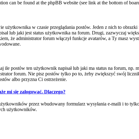
mation can be found at the phpBB website (see link at the bottom of boar
ie użytkownika w czasie przeglądania postów. Jeden z nich to obrazk
ł lub jaki jest status użytkownika na forum. Drugi, zazwyczaj większy
m, że administrator forum włączył funkcje avatarów, a Ty masz wysta
powodowane.
e postów ten użytkownik napisał lub jaki ma status na forum, np. mod
rator forum. Nie pisz postów tylko po to, żeby zwiększyć swój licznik
ostów albo przyzna Ci ostrzeżenie.
że mi się zalogować. Dlaczego?
ytkowników przez wbudowany formularz wysyłania e-maili i to tylko wt
ych użytkowników.