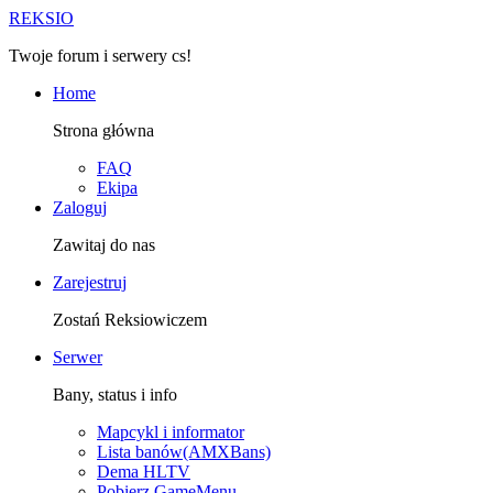
R
EKSIO
Twoje forum i serwery cs!
Home
Strona główna
FAQ
Ekipa
Zaloguj
Zawitaj do nas
Zarejestruj
Zostań Reksiowiczem
Serwer
Bany, status i info
Mapcykl i informator
Lista banów(AMXBans)
Dema HLTV
Pobierz GameMenu