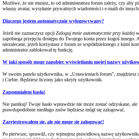
Możliwe, że nie musisz, to od administratora forum zależy, czy aby p
własny avatar, wysyłanie prywatnych wiadomości i e-maili do innych 
Dlaczego jestem automatycznie wylogowywany?
Jeżeli nie zaznaczysz opcji
Zaloguj mnie automatycznie przy każdej w
zapobiega przejęciu dostępu do Twojego konta przez kogoś innego. 
niezalecane, jeżeli korzystasz z forum ze współdzielonego z kimś kompu
administrator zablokował tę funkcję.
W jaki sposób mogę zapobiec wyświetlaniu mojej nazwy użytkow
W swoim panelu użytkownika, w „Ustawieniach forum”, znajdziesz 
i Ciebie. Będziesz liczony jako ukryty użytkownik.
Zapomniałem hasła!
Nie panikuj! Twoje hasło wprawdzie nie może zostać odzyskane, ale b
prawdopodobnie niedługo znów będziesz mógł się zalogować.
Zarejestrowałem się, ale nie mogę się zalogować!
Po pierwsze, sprawdź, czy wpisujesz prawidłową nazwę użytkownika i h