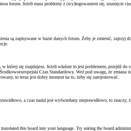
tratora forum. Jeżeli masz problemy z (wy)logowaniem się, usunięcie c
ienia są zapisywane w bazie danych forum. Żeby je zmienić, zajrzyj d
ncje.
, w której się znajdujesz. Jeżeli właśnie to jest problemem, przejdź d
 Środkowoeuropejski Czas Standardowy. Weź pod uwagę, że zmiana str
rowany, to teraz jest dobry moment na to, żeby się zarejestrować.
T prawidłowo, a czas nadal jest wyświetlany nieprawidłowo, to znaczy, 
 translated this board into your language. Try asking the board administr