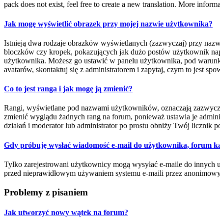
pack does not exist, feel free to create a new translation. More infor
Jak mogę wyświetlić obrazek przy mojej nazwie użytkownika?
Istnieją dwa rodzaje obrazków wyświetlanych (zazwyczaj) przy nazw
bloczków czy kropek, pokazujących jak dużo postów użytkownik napisa
użytkownika. Możesz go ustawić w panelu użytkownika, pod warunkie
avatarów, skontaktuj się z administratorem i zapytaj, czym to jest s
Co to jest ranga i jak mogę ją zmienić?
Rangi, wyświetlane pod nazwami użytkowników, oznaczają zazwyczaj il
zmienić wyglądu żadnych rang na forum, ponieważ ustawia je administ
działań i moderator lub administrator po prostu obniży Twój licznik p
Gdy próbuję wysłać wiadomość e-mail do użytkownika, forum ka
Tylko zarejestrowani użytkownicy mogą wysyłać e-maile do innych uż
przed nieprawidłowym używaniem systemu e-maili przez anonimow
Problemy z pisaniem
Jak utworzyć nowy wątek na forum?