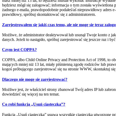
masz mniej niż 13 lat, to będziesz musiał wykonać instrukcje wysłan
będziesz mógł się zalogować; informacja o tym została wyświetlona pod
żadnego e-maila, prawdopodobnie podałeś/aś nieprawidłowy adres e-mai
prawidłowy, spróbuj skontaktować się z administratorem.
Zarejestrowałem się jakiś czas temu, ale nie mogę się teraz zalog
Możliwe, że administrator deaktywował lub usunął Twoje konto z jak
danych. Jeżeli to nastąpiło, spróbuj zarejestrować się jeszcze raz i 
Czym jest COPPA?
COPPA, albo Child Online Privacy and Protection Act of 1998, to o
mających mniej niż 13 lat, miały piśmienną zgodę rodziców lub prawn
kogoś próbującego zarejestrować się na stronie WWW, skontaktuj się
Dlaczego nie mogę się zarejestrować?
Możliwe jest, że właściciel strony zbanował Twój adres IP lub zabron
dowiedzieć się więcej na ten temat.
Co robi funkcja „Usuń ciasteczka”?
Funkcja „Usuń ciasteczka” usuwa wszystkie ciasteczka utworzone prz