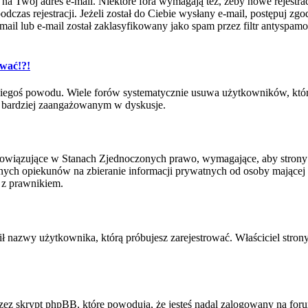
e na Twój adres e-mail. Niektóre fora wymagają też, żeby nowe rejestr
czas rejestracji. Jeżeli został do Ciebie wysłany e-mail, postępuj zgo
l lub e-mail został zaklasyfikowany jako spam przez filtr antyspamowy
ować!?!
iegoś powodu. Wiele forów systematycznie usuwa użytkowników, którzy
być bardziej zaangażowanym w dyskusje.
bowiązujące w Stanach Zjednoczonych prawo, wymagające, aby strony i
ych opiekunów na zbieranie informacji prywatnych od osoby mającej mni
 z prawnikiem.
ił nazwy użytkownika, którą próbujesz zarejestrować. Właściciel strony
ez skrypt phpBB, które powodują, że jesteś nadal zalogowany na forum