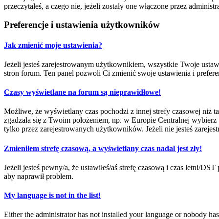
przeczytałeś, a czego nie, jeżeli zostały one włączone przez adminis
Preferencje i ustawienia użytkowników
Jak zmienić moje ustawienia?
Jeżeli jesteś zarejestrowanym użytkownikiem, wszystkie Twoje ustaw
stron forum. Ten panel pozwoli Ci zmienić swoje ustawienia i prefere
Czasy wyświetlane na forum są nieprawidłowe!
Możliwe, że wyświetlany czas pochodzi z innej strefy czasowej niż ta
zgadzała się z Twoim położeniem, np. w Europie Centralnej wybierz
tylko przez zarejestrowanych użytkowników. Jeżeli nie jesteś zarejest
Zmieniłem strefę czasową, a wyświetlany czas nadal jest zły!
Jeżeli jesteś pewny/a, że ustawiłeś/aś strefę czasową i czas letni/DS
aby naprawił problem.
My language is not in the list!
Either the administrator has not installed your language or nobody has