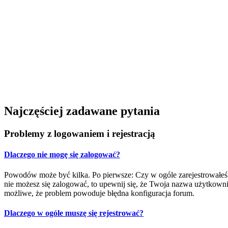
Najczęściej zadawane pytania
Problemy z logowaniem i rejestracją
Dlaczego nie mogę się zalogować?
Powodów może być kilka. Po pierwsze: Czy w ogóle zarejestrowałeś się
nie możesz się zalogować, to upewnij się, że Twoja nazwa użytkownika
możliwe, że problem powoduje błędna konfiguracja forum.
Dlaczego w ogóle muszę się rejestrować?