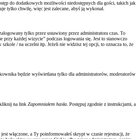
 dostęp do dodatkowych możliwości niedostępnych dla gości, takich jak
e tylko chwilę, więc jest zalecane, abyś ją wykonał.
zalogowany tylko przez ustawiony przez administratora czas. To
 przy każdej wizycie” podczas logowania się. Jest to stanowczo
ole / na uczelni itp. Jeżeli nie widzisz tej opcji, to oznacza to, że
tkownika będzie wyświetlana tylko dla administratorów, moderatorów
liknij na link
Zapomniałem hasła
. Postępuj zgodnie z instrukcjami, a
est włączone, a Ty poinformowałeś skrypt w czasie rejestracji, że