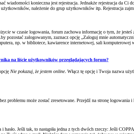
isać wiadomości konieczna jest rejestracja. Jednakże rejestracja da Ci
użytkowników, należenie do grup użytkowników itp. Rejestracja zajmuj
izycie
w czasie logowania, forum zachowa informację o tym, że jesteś 
Aby pozostać zalogowanym, zaznacz opcję „Zaloguj mnie automatycznie
tera, np. w bibliotece, kawiarence internetowej, sali komputerowej w szk
nika na liście użytkowników przeglądających forum?
opcję
Nie pokazuj, że jestem online
. Włącz tę opcję i Twoja nazwa uży
ez problemu może zostać zresetowane. Przejdź na stronę logowania i k
asło. Jeśli tak, to nastąpiła jedna z tych dwóch rzeczy: Jeśli COPPA j