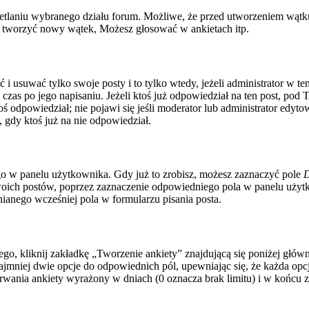
tlaniu wybranego działu forum. Możliwe, że przed utworzeniem wątku
z tworzyć nowy wątek, Możesz głosować w ankietach itp.
ć i usuwać tylko swoje posty i to tylko wtedy, jeżeli administrator w 
zas po jego napisaniu. Jeżeli ktoś już odpowiedział na ten post, pod 
i ktoś odpowiedział; nie pojawi się jeśli moderator lub administrator ed
gdy ktoś już na nie odpowiedział.
o w panelu użytkownika. Gdy już to zrobisz, możesz zaznaczyć pole
D
ich postów, poprzez zaznaczenie odpowiedniego pola w panelu użytko
anego wcześniej pola w formularzu pisania posta.
o, kliknij zakładkę „Tworzenie ankiety” znajdującą się poniżej główneg
jmniej dwie opcje do odpowiednich pól, upewniając się, że każda opcj
s trwania ankiety wyrażony w dniach (0 oznacza brak limitu) i w końc