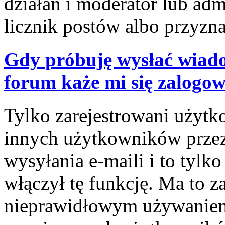
działań i moderator lub adm
licznik postów albo przyzna
Gdy próbuję wysłać wiado
forum każe mi się zalogo
Tylko zarejestrowani użyt
innych użytkowników prze
wysyłania e-maili i to tylko
włączył tę funkcję. Ma to z
nieprawidłowym używaniem 