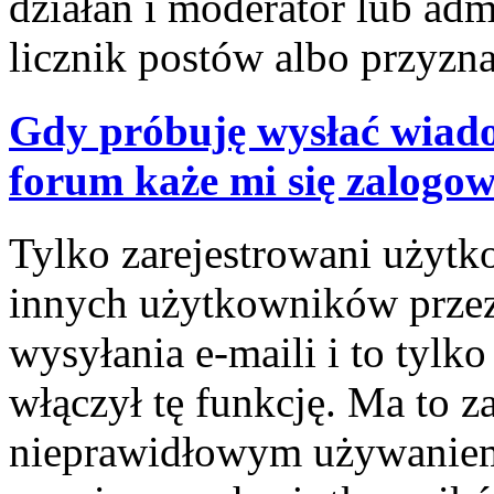
działań i moderator lub adm
licznik postów albo przyzna
Gdy próbuję wysłać wiado
forum każe mi się zalogo
Tylko zarejestrowani użyt
innych użytkowników prze
wysyłania e-maili i to tylko
włączył tę funkcję. Ma to z
nieprawidłowym używaniem 